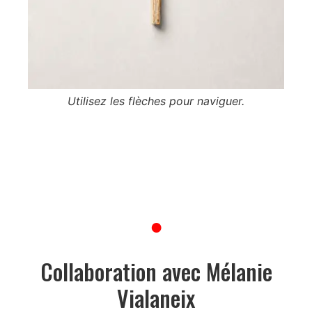
Utilisez les flèches pour naviguer.
V
su
●
Collaboration avec Mélanie
Vialaneix