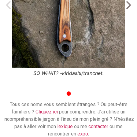
SO WHAT? -kiridashi/tranchet.
SO W
●
Tous ces noms vous semblent étranges ? Ou peut-être
familiers ?
Cliquez ici
pour comprendre. J’ai utilisé un
incompréhensible jargon à l’insu de mon plein gré ? N’hésitez
pas à aller voir mon
lexique
ou me
contacter
ou me
rencontrer en
expo
.