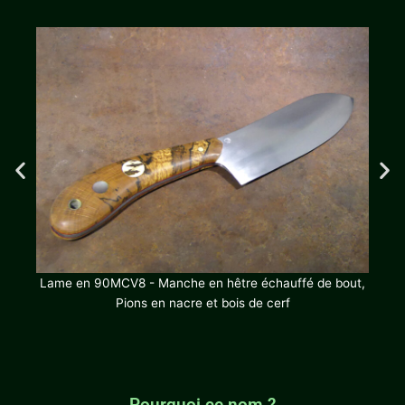
bout,
Lame 
Lame en 90MCV8 - Manche en hêtre échauffé de bout,
Pions en nacre et bois de cerf
Pourquoi ce nom ?